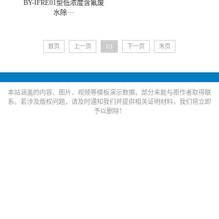
BY-IFRE01型低浓度含氟废
水除···
首页
上一页
1/1
下一页
末页
本站涵盖的内容、图片、视频等模板演示数据，部分未能与原作者取得联
系。若涉及版权问题，请及时通知我们并提供相关证明材料，我们将立即
予以删除！