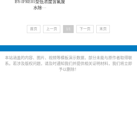
BY-IFRE01型低浓度含氟废
水除···
首页
上一页
1/1
下一页
末页
本站涵盖的内容、图片、视频等模板演示数据，部分未能与原作者取得联
系。若涉及版权问题，请及时通知我们并提供相关证明材料，我们将立即
予以删除！