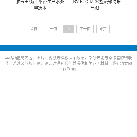
油气田/海上平台生产水处
BY-ECO-M-30旋流微纳米
理技术
气泡···
首页
上一页
1/1
下一页
末页
本站涵盖的内容、图片、视频等模板演示数据，部分未能与原作者取得联
系。若涉及版权问题，请及时通知我们并提供相关证明材料，我们将立即
予以删除！